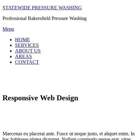
Skip
STATEWIDE PRESSURE WASHING
to
Professional Bakersfield Pressure Washing
content
Menu
HOME
SERVICES
ABOUT US
AREAS
CONTACT
Responsive Web Design
Maecenas eu placerat ante. Fusce ut neque justo, et aliquet enim. In
hac habitasse platea dictumst. Nullam commodo neque erat, vitae