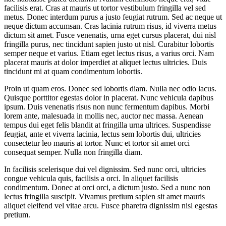
facilisis erat. Cras at mauris ut tortor vestibulum fringilla vel sed
metus. Donec interdum purus a justo feugiat rutrum. Sed ac neque ut
neque dictum accumsan. Cras lacinia rutrum risus, id viverra metus
dictum sit amet. Fusce venenatis, urna eget cursus placerat, dui nisl
fringilla purus, nec tincidunt sapien justo ut nisl. Curabitur lobortis
semper neque et varius. Etiam eget lectus risus, a varius orci. Nam
placerat mauris at dolor imperdiet at aliquet lectus ultricies. Duis
tincidunt mi at quam condimentum lobortis.
Proin ut quam eros. Donec sed lobortis diam. Nulla nec odio lacus.
Quisque porttitor egestas dolor in placerat. Nunc vehicula dapibus
ipsum. Duis venenatis risus non nunc fermentum dapibus. Morbi
lorem ante, malesuada in mollis nec, auctor nec massa. Aenean
tempus dui eget felis blandit at fringilla urna ultrices. Suspendisse
feugiat, ante et viverra lacinia, lectus sem lobortis dui, ultricies
consectetur leo mauris at tortor. Nunc et tortor sit amet orci
consequat semper. Nulla non fringilla diam.
In facilisis scelerisque dui vel dignissim. Sed nunc orci, ultricies
congue vehicula quis, facilisis a orci. In aliquet facilisis
condimentum. Donec at orci orci, a dictum justo. Sed a nunc non
lectus fringilla suscipit. Vivamus pretium sapien sit amet mauris
aliquet eleifend vel vitae arcu. Fusce pharetra dignissim nisl egestas
pretium.