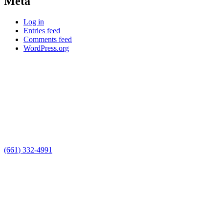
Meta
Log in
Entries feed
Comments feed
WordPress.org
STATEWIDE PRESSURE WASHING
We are licensed, covid complient, fully insured, passport certified
and comply with all safety standards.
Location
24046 Clinton Keith rd ste 101 Wildomar, CA 92595,
CA, USA
(661) 332-4991
Business Hours
Monday-Friday:
9:00-5:00
Saturday:
By Appt
Sunday:
By Appt